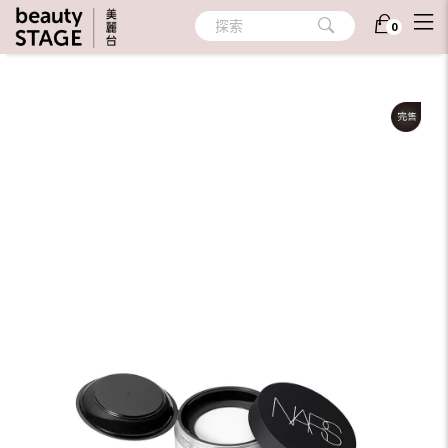
首頁
/
彩妝
/
臉部彩妝
/
蜜粉
探索
0