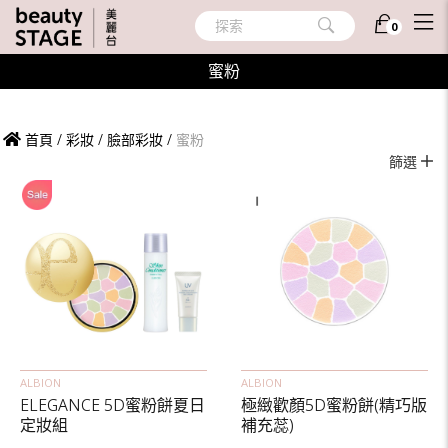
探索
0
蜜粉
首頁
/
彩妝
/
臉部彩妝
/
蜜粉
篩選
ALBION
ALBION
ELEGANCE 5D蜜粉餅夏日
極緻歡顏5D蜜粉餅(精巧版
定妝組
補充蕊)