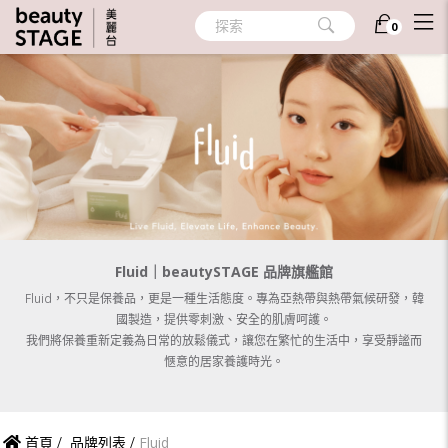
探索
0
Fluid｜beautySTAGE 品牌旗艦館
Fluid，不只是保養品，更是一種生活態度。專為亞熱帶與熱帶氣候研發，韓
國製造，提供零刺激、安全的肌膚呵護。

我們將保養重新定義為日常的放鬆儀式，讓您在繁忙的生活中，享受靜謐而
愜意的居家養護時光。
首頁
/
品牌列表
/
Fluid