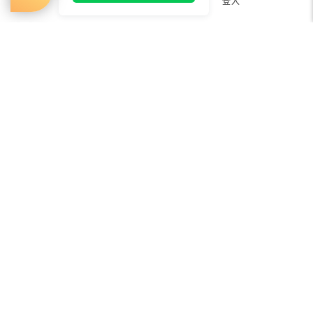
首頁
購物車
登入
公益美妝活動
新聞媒體專區
常見問題
會員服務
購物須知
出貨及運送
退貨
電子發票
瞭解更多
防詐騙提醒
服務條款