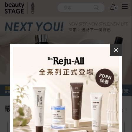
探索
0
×
嚴選品牌
More +