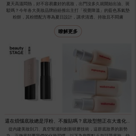
夏天高溫悶熱，好不容易畫好的底妝，出門沒多久就開始出油、斑
駁嗎？今年各大美妝品牌紛紛推出主打「視覺降溫」的藍色系氣墊
粉餅，其粉體配方專為夏日設計，講求清透、持妝且不悶膚
瞭解更多
還在煩惱底妝總是浮粉、不服貼嗎？底妝型態正在大進化！
現在的底妝不只比妝效，更在比新穎設計。
從內建美妝刮刀、真空幫浦到創新研磨技術，這群底妝界的新勢
力，正徹底顛覆我們的化妝習慣。以下為您盤點 6 款話題底妝，快