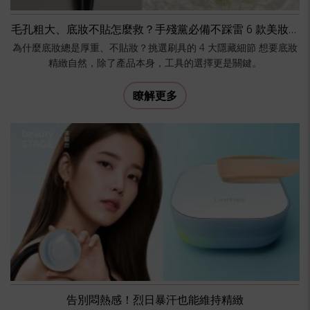
毛孔粗大、底妝不貼怎麼救？手殘黨必備不踩雷 6 款美妝工
具推薦！
為什麼底妝總是厚重、不貼妝？挑選刷具的 4 大隱藏細節 想要底妝
精緻自然，除了產品本身，工具的選擇更是關鍵。
瞭解更多
告別悶熱感！烈日暴汗也能維持精緻