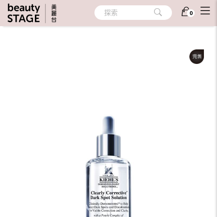
首頁
/
護膚
/
精華液
/
煥白淡斑
探索
0