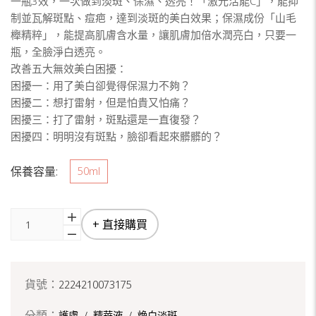
一瓶3效，一次做到淡斑、保濕、透亮！「激光活能C」，能抑
制並瓦解斑點、痘疤，達到淡斑的美白效果；保濕成份「山毛
櫸精粹」，能提高肌膚含水量，讓肌膚加倍水潤亮白，只要一
瓶，全臉淨白透亮。
改善五大無效美白困擾：
困擾一：用了美白卻覺得保濕力不夠？
困擾二：想打雷射，但是怕貴又怕痛？
困擾三：打了雷射，斑點還是一直復發？
困擾四：明明沒有斑點，臉卻看起來髒髒的？
保養容量:
50ml
+ 直接購買
貨號：
2224210073175
分類：
護膚
/
精華液
/
煥白淡斑