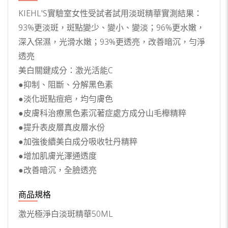
KIEHL'S實驗室女性受試者試用淡斑精華實測結果：
93%更淡斑，斑點變少、變小、變淡；96%更水嫩，
深入保濕，光滑水嫩；93%更透亮，改善暗沉，勻淨
透亮
美白關鍵成分：激光活能C
●抑制、阻斷、分解黑色素
●淡化斑點痘疤，均勻膚色
●皮膚科治療黑色素沉著症處方成分山毛櫸精粹
●提升表皮層真皮層水份
●加強後續美白成分吸收牡丹精粹
●增加肌膚光澤通透度
●改善暗沉，全臉透亮
商品規格
激光極淨白淡斑精華50ML