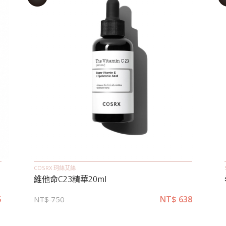
COSRX 珂絲艾絲
維他命C23精華20ml
5
NT$
638
NT$
750