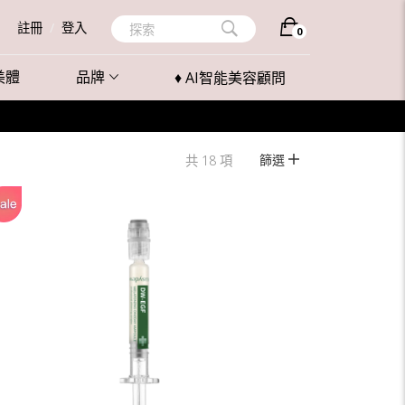
註冊
/
登入
探索
0
美體
品牌
♦ AI智能美容顧問
篩選
共 18 項