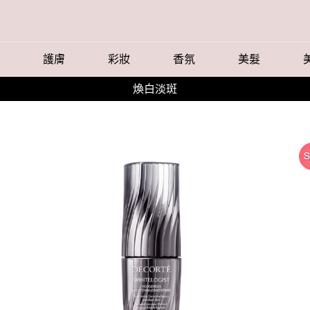
護膚
彩妝
香氛
美髮
煥白淡斑