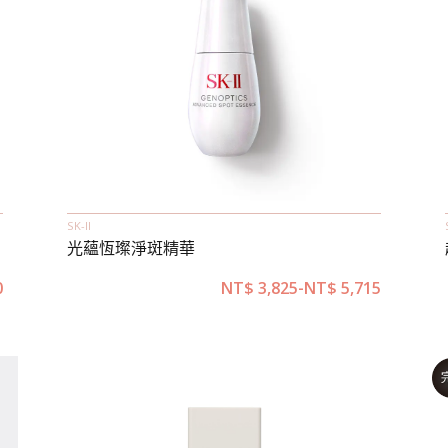
SK-II
光蘊恆璨淨斑精華
0
NT$
3,825
-
NT$
5,715