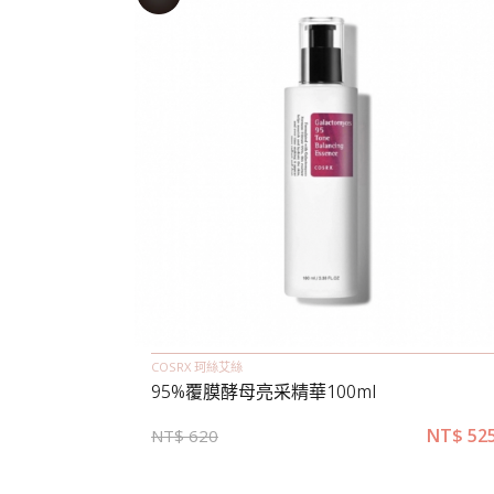
COSRX 珂絲艾絲
95%覆膜酵母亮采精華100ml
NT$
52
NT$
620