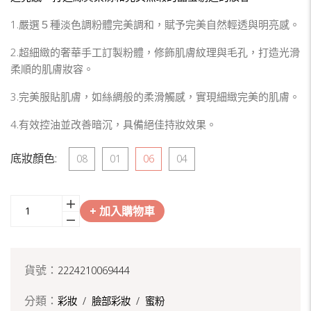
1.嚴選５種淡色調粉體完美調和，賦予完美自然輕透與明亮感。
2.超細緻的奢華手工訂製粉體，修飾肌膚紋理與毛孔，打造光滑
柔順的肌膚妝容。
3.完美服貼肌膚，如絲綢般的柔滑觸感，實現細緻完美的肌膚。
4.有效控油並改善暗沉，具備絕佳持妝效果。
底妝顏色:
08
01
06
04
+ 加入購物車
貨號：
2224210069444
分類：
彩妝
/
臉部彩妝
/
蜜粉