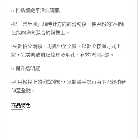
○ 打造細緻平滑無瑕肌
-以「畫半圓」順時針方向輕滑粉撲，使蜜粉的5個顏
色能夠均勻混合於粉撲上。
-先輕拍於兩頰，再延伸至全臉，以輕柔按壓方式上
妝，完美修飾肌膚紋理及毛孔、有效控油保濕。
○ 提升透明感
-利用粉撲上的剩餘蜜粉，以旋轉手勢再由下巴輕拍延
伸至全臉。
商品特色