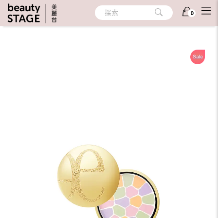
首頁
/
彩妝
/
臉部彩妝
/
蜜粉
探索
0