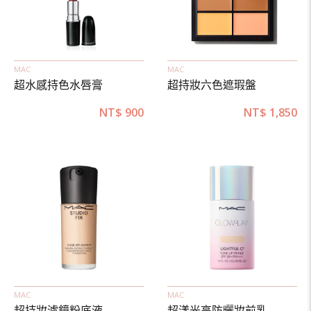
MAC
MAC
超水感持色水唇膏
超持妝六色遮瑕盤
NT$
900
NT$
1,850
MAC
MAC
超持妝濾鏡粉底液
超漾光高防曬妝前乳