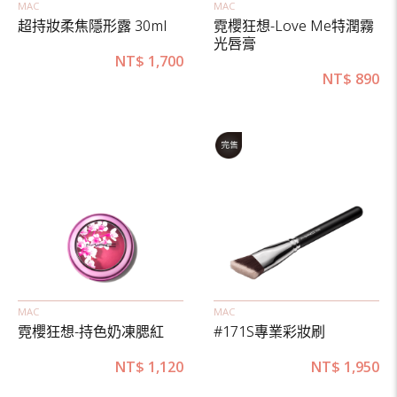
MAC
MAC
超持妝柔焦隱形露 30ml
霓櫻狂想-Love Me特潤霧
光唇膏
NT$
1,700
NT$
890
MAC
MAC
霓櫻狂想-持色奶凍腮紅
#171S專業彩妝刷
NT$
1,120
NT$
1,950