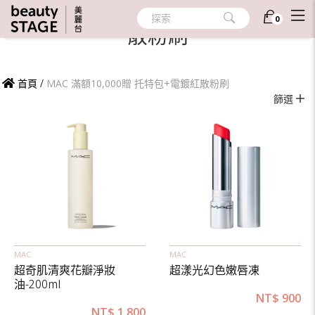
MAC 滿額10,000贈 托特包+電鍍紅
探索
0
散粉刷
首頁
/
MAC 滿額10,000贈 托特包+電鍍紅散粉刷
篩選
MAC
MAC
超奇肌清爽花瓣淨妝
超漾光幻色嫩唇凍
油-200ml
NT$
900
NT$
1,800