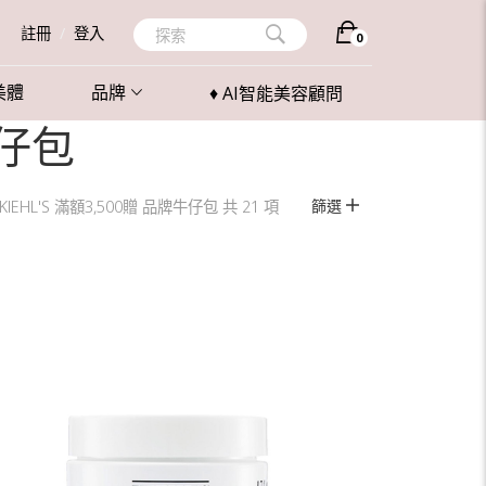
註冊
/
登入
探索
0
美體
品牌
♦ AI智能美容顧問
牛仔包
篩選
KIEHL'S 滿額3,500贈 品牌牛仔包 共 21 項