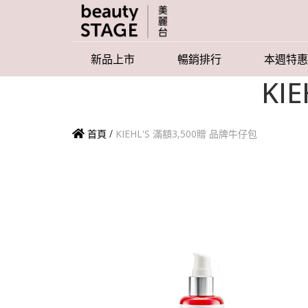
新品上市
暢銷排行
本週特惠
KI
首頁
/
KIEHL'S 滿額3,500贈 品牌牛仔包