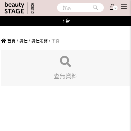
探索
0
下身
首頁
/
男仕
/
男仕服飾
/
下身
查無資料