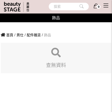
探索
0
飾品
首頁
/
男仕
/
配件雜貨
/
飾品
查無資料