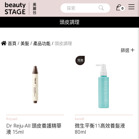
探索
0
頭皮調理
首頁
/
美髮
/
產品功能
/
頭皮調理
篩選
Rejuall
basiiK
Dr Reju-All 頭皮養護精華
微生平衡11高效養髮液
液 15ml
80ml