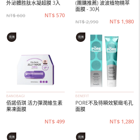
外泌體胜肽水凝超膜 3入
(團購推薦) 波波植物精萃
面膜 - 30片
NT$
570
NT$
600
NT$
1,980
NT$
2,990
BANOBAGI
BENEFIT
佰諾佰琪 活力彈潤維生素
PORE不及待瞬效緊緻毛孔
果凍面膜
面膜
NT$
499
NT$
1,280