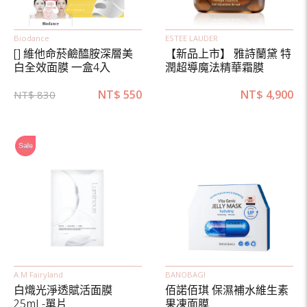
Biodance
ESTEE LAUDER
[] 維他命菸鹼醯胺深層美
【新品上市】 雅詩蘭黛 特
白全效面膜 一盒4入
潤超導魔法精華霜膜
NT$
550
NT$
4,900
NT$
830
A.M Fairyland
BANOBAGI
白熾光淨透賦活面膜
佰諾佰琪 保濕補水維生素
25mL-單片
果凍面膜