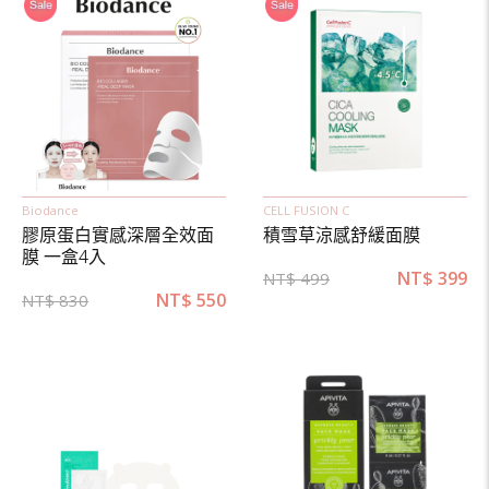
Biodance
CELL FUSION C
膠原蛋白實感深層全效面
積雪草涼感舒緩面膜
膜 一盒4入
NT$
399
NT$
499
NT$
550
NT$
830