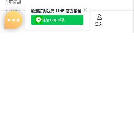
門市資訊
歡迎訂閱我們 LINE 官方帳號
人才招募
連結 LINE 帳號
美容教主招募
首頁
購物車
登入
公益美妝活動
新聞媒體專區
常見問題
會員服務
購物須知
出貨及運送
退貨
電子發票
瞭解更多