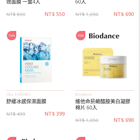
效面膜 一盒4入
60入
NT$
550
NT$
690
NT$
830
NT$
1,050
CELL FUSION C
Biodance
舒緩冰感保濕面膜
維他命菸鹼醯胺美白凝膠
棉片 60入
NT$
399
NT$
499
NT$
690
NT$
1,050