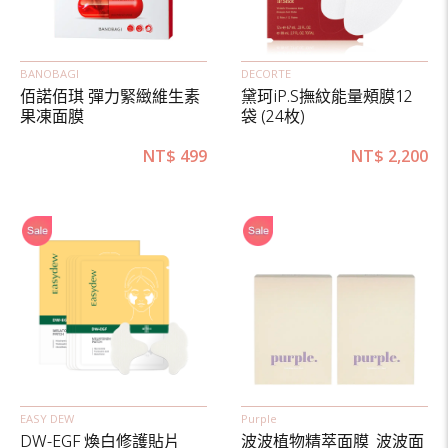
BANOBAGI
DECORTE
佰諾佰琪 彈力緊緻維生素
黛珂iP.S撫紋能量頰膜12
果凍面膜
袋 (24枚)
NT$
499
NT$
2,200
EASY DEW
Purple
DW-EGF 煥白修護貼片
波波植物精萃面膜_波波面