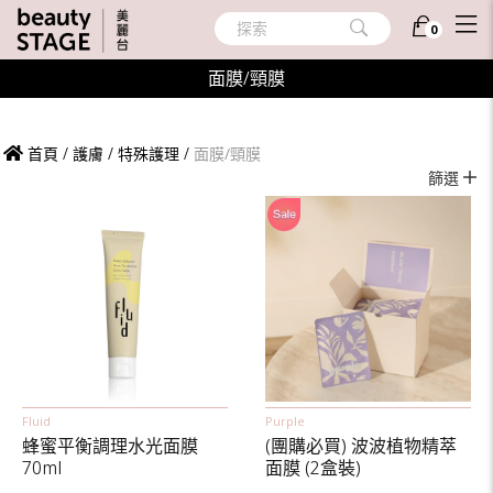
探索
0
面膜/頸膜
首頁
/
護膚
/
特殊護理
/
面膜/頸膜
篩選
Fluid
Purple
蜂蜜平衡調理水光面膜
(團購必買) 波波植物精萃
70ml
面膜 (2盒裝)