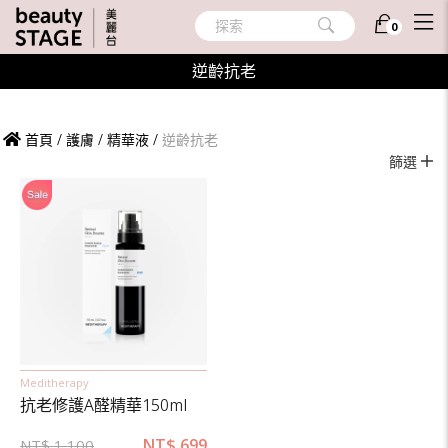
探索
0
逆齡抗老
首頁
/
護膚
/
精華液
/
逆齡抗老
篩選
Meditherapy
抗老修護A醛精華150ml
NT$
699
NT$
1,100