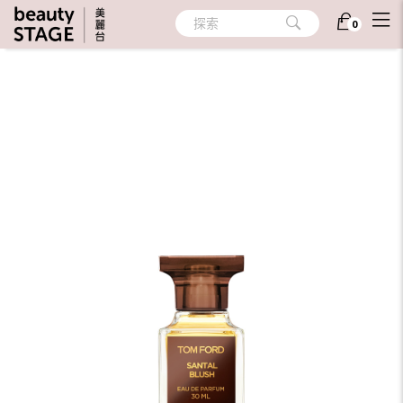
首頁
/
香氛
/
個人香氛
/
隨身香氛
探索
0