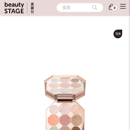
首頁
/
彩妝
/
眼部彩妝
/
眼影
探索
0