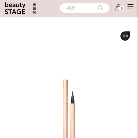
首頁
/
彩妝
/
眼部彩妝
/
眼線
探索
0