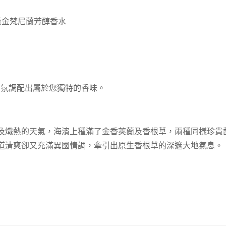
草與黃金梵尼蘭芳醇香水
他香氛調配出屬於您獨特的香味。
及熾熱的天氣，海濱上種滿了金香莢蘭及香根草，兩種同樣珍貴
道清爽卻又充滿異國情調，牽引出原生香根草的深邃大地氣息。