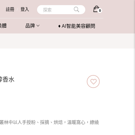
註冊
/
登入
探索
0
美體
品牌
♦ AI智能美容顧問
醇香水
叢林中以人手授粉、採摘、烘焙，溫暖窩心，繚繞