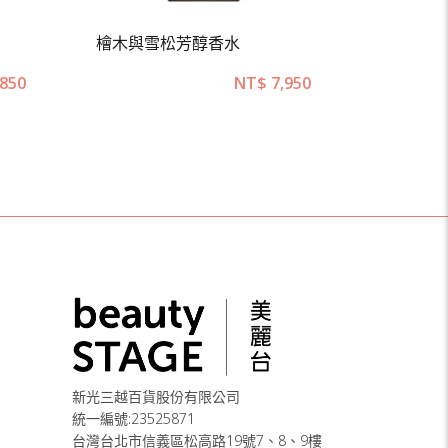
檜木與雪松芳醇香水
罌粟花與
850
NT$
7,950
N
新光三越百貨股份有限公司
統一編號:23525871
台灣台北市信義區松高路19號7、8、9樓