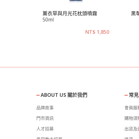
薰衣草與月光花枕頭噴霧
黑
50ml
NT$
5,850
NT$
1,850
ABOUT US 關於我們
常見
品牌故事
會員服
門市資訊
購物須
人才招募
出貨及