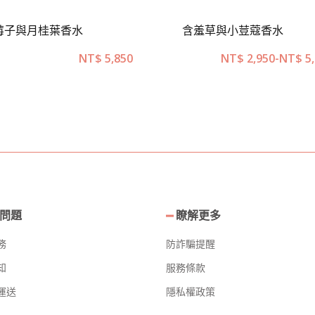
莓子與月桂葉香水
含羞草與小荳蔻香水
NT$
5,850
NT$
2,950
-
NT$
5,
問題
瞭解更多
務
防詐騙提醒
知
服務條款
運送
隱私權政策