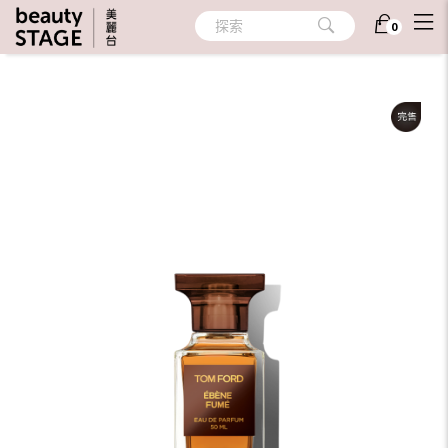
首頁
/
香氛
/
個人香氛
/
隨身香氛
探索
0