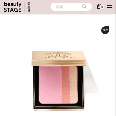
首頁
/
彩妝
/
臉部彩妝
/
腮紅/修容
探索
0