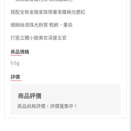
搭配全新金緻家族限量漸層絢光腮紅
細緻絲滑珠光粉質 輕刷、暈染
打造立體小臉美女深邃五官
商品規格
6.6g
評價
商品評價
商品尚無評價，評價蒐集中！