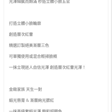
光澤細膩而飽滿 秒造立體小臉五官
打造立體小臉輪廓
創造層次紅暈
精選訂製絕美漸層三色
可單獨使用或混合輕掃臉頰
一抹立現迷人自信光澤 創造層次紅暈光澤！
金緻家族 天生一對
緞光唇膏 & 漸層絢光腮紅
一抹高級奢緞光澤 飽和超顯色