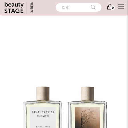
首頁
/
香氛
/
個人香氛
/
隨身香氛
探索
0