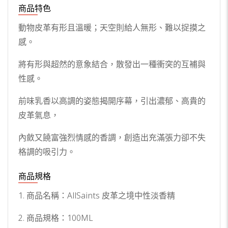
商品特色
動物皮革有形且溫暖；天空則給人無形、難以捉摸之
感。
將有形與超然的意象結合，散發出一種衝突的互補與
性感。
前味乳香以高調的姿態揭開序幕，引出濃郁、高貴的
皮革氣息，
內斂又饒富強烈情感的香調，創造出充滿張力卻不失
格調的吸引力。
商品規格
1. 商品名稱：AllSaints 皮革之境中性淡香精
2. 商品規格：100ML