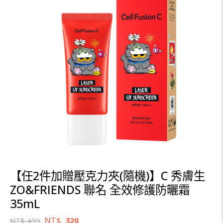
【任2件加贈壓克力夾(隨機)】C 秀膚生
ZO&FRIENDS 聯名 全效修護防曬霜
35mL
NT$
320
NT$
499