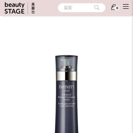
首頁
/
護膚
/
化妝水/調理露
/
保溼
探索
0