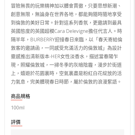
冒險無畏的玩樂精神加以體會貫徹，只要思想新潮、
創意無限，無論身在世界各地，都能夠隨時隨地享受
到倫敦的美好日常。針對這系列香氛，更邀請到最具
英國態度的英國超模Cara Delevigne擔任代言人。時
隔半年，BURBERRY迎接春日來臨，以「春天寄給倫
敦客的邀請函，一同感受充滿活力的倫敦城」為設計
靈感推出清新版本-HER女性淡香水，描述當春陽乍
現，照耀倫敦城，一掃冬季的灰暗陰霾，漫步於街道
上，嬉遊於花園裏時，空氣裏盡是粉紅白花綻放的活
力氣息，完美體現春日時節，屬於倫敦的浪漫絮語。
商品規格
100ml
評價