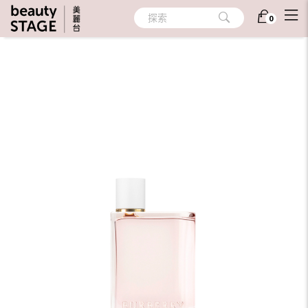
首頁
/
香氛
/
個人香氛
/
隨身香氛
探索
0