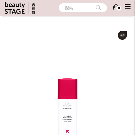
首頁
/
護膚
/
滋潤
/
乳霜/凝霜
探索
0