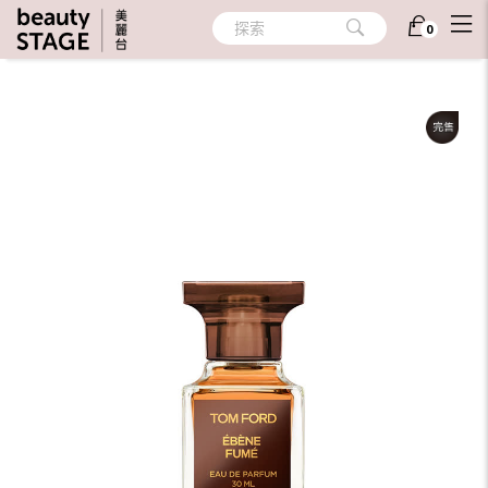
首頁
/
香氛
/
個人香氛
/
隨身香氛
探索
0