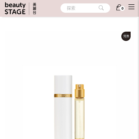
首頁
/
香氛
/
個人香氛
/
隨身香氛
探索
0