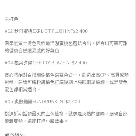
主打色
#02 秋日蜜桃EXPLICIT FLUSH NT$2,400
溫柔氣質土膚色與鮮嫩活潑蜜桃色選結合出，搓合出可鹽可甜
的健康自然透亮感的好氣色。
#04 楓葉夕陽CHERRY BLAZE NT$2,400
貪心將絕對百搭珊瑚橘色選雙色合一，創造出高CP、高質感頰
彩盤，建議可將粉膚橘色打底後刷上亮眼珊瑚橘調，或是雙色
混色都相當適合。
#05 炙熱豔陽SUNDRUNK NT$2,400
挑選近期話題最火的土色雙拼，就像是火熱的艷陽，展現自然
優雅雙頰，還能打造小臉效果。
頰彩顏色: