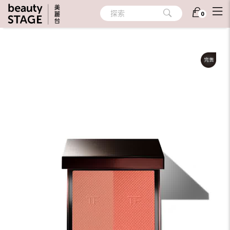
首頁
/
彩妝
/
臉部彩妝
/
腮紅/修容
探索
0