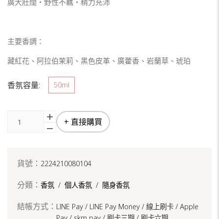
廣大壯闊‧野性不羈‧精力充沛
主要香調：
藏紅花、阿拉伯茉莉、黑色皮革、廣藿香、岩蘭草、琥珀
香氛容量:
50ml
+ 直接購買
貨號：
2224210080104
分類：
香氛
/
個人香氛
/
隨身香氛
結帳方式：
LINE Pay / LINE Pay Money /
線上刷卡 / Apple
Pay /
skm pay /
刷卡三期 /
刷卡六期