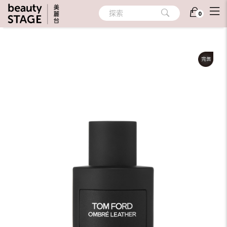
首頁
/
香氛
/
個人香氛
/
隨身香氛
探索
0