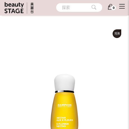
首頁
/
護膚
/
精華液
/
修護滋潤
探索
0