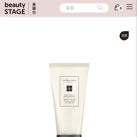
首頁
/
美體
/
手足護理
/
手部
探索
0