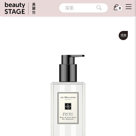
首頁
/
美體
/
身體清潔
/
清潔沐浴
探索
0