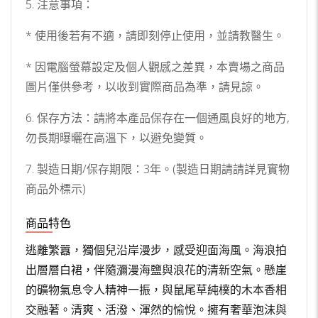
5. 注意事項：
* 使用後若有不適，請即刻停止使用，並請教醫生。
* 因電腦螢幕設定及個人觀感之差異，本賣場之商品
圖片僅供參考，以收到實際商品為準，請見諒。
6. 保存方法：請將本產品保存在一個通風良好的地方,
勿長期曝曬在高溫下，以避免變質。
7. 製造日期/保存期限：3年。(製造日期請請詳見實物
商品外標示)
商品特色
逃離繁囂，獨個兒沿岸漫步，感受迎面海風。海浪拍
出層層白裙，伴隨瀰漫海鹽與浪花的清新空氣。懸崖
的礦物氣息令人精神一振，與鼠尾草純樸的木本香相
交融著。清爽、活潑、渾然的愉悅。擁有奢華泡沫與