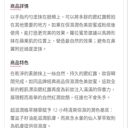
商品詳情
以手指均勻塗抹在臉頰上，可以將多餘的腮紅露輕拍
在其他需要的地方。如果在保濕潤色美妝蜜或粉底後
使用，能打造更完美的效果。蘿拉蜜思建議以馬蹄形
抹在蘋果肌的位置上，營造最自然的效果；避免在鼻
翼附近過度塗抹。
商品特色
在乾淨的素臉抹上一絲自然、持久的腮紅露，妝容瞬
間完成。如同品牌經典商品保濕潤色美妝蜜，這款全
新的輕肌漂染腮紅露再度為彩妝注入滿滿的保養力，
展現輕而易舉的自然紅潤妝顏，任誰也不會失手。
超滋潤植萃精華賦予 12 小時清爽保濕的潤色基底：
覆盆子籽油能滋潤肌膚，而高含水量的仙人掌萃取則
為肌膚提供保濕度。