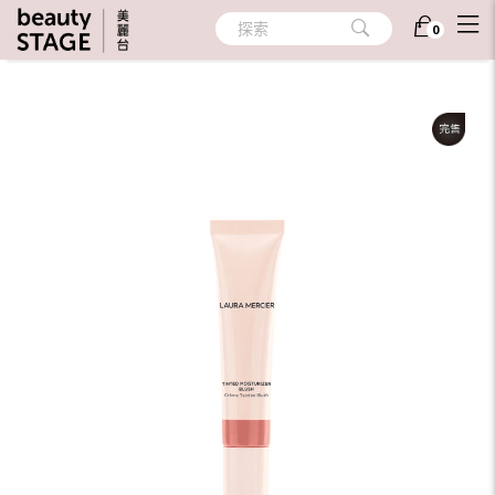
首頁
/
彩妝
/
臉部彩妝
/
腮紅/修容
探索
0