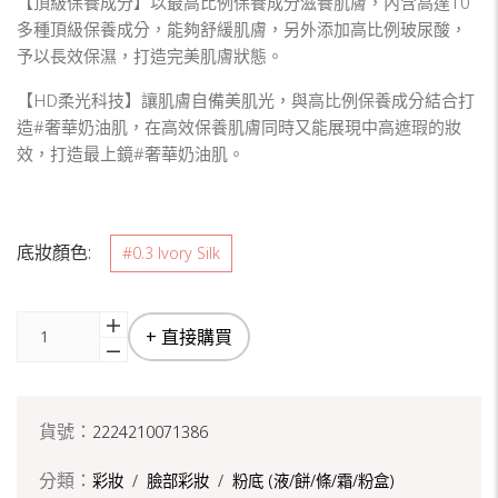
【頂級保養成分】以最高比例保養成分滋養肌膚，內含高達10
多種頂級保養成分，能夠舒緩肌膚，另外添加高比例玻尿酸，
予以長效保濕，打造完美肌膚狀態。
【HD柔光科技】讓肌膚自備美肌光，與高比例保養成分結合打
造#奢華奶油肌，在高效保養肌膚同時又能展現中高遮瑕的妝
效，打造最上鏡#奢華奶油肌。
底妝顏色:
#0.3 Ivory Silk
+ 直接購買
貨號：
2224210071386
分類：
彩妝
/
臉部彩妝
/
粉底 (液/餅/條/霜/粉盒)