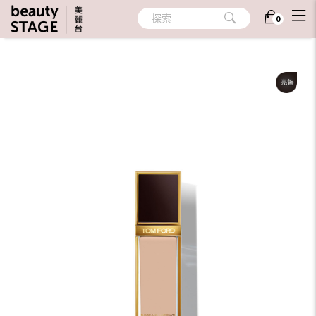
首頁
/
彩妝
/
臉部彩妝
/
粉底 (液/餅/條/霜/粉盒)
探索
0