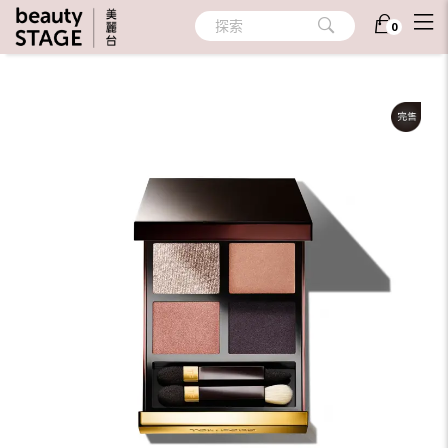
首頁
/
彩妝
/
眼部彩妝
/
眼影
探索
0