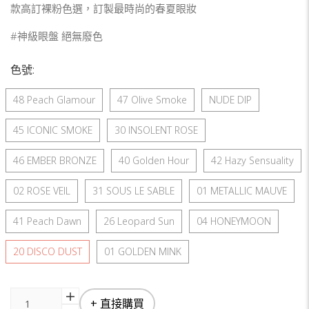
款高訂裸粉色選，訂製最時尚的春夏眼妝
#神級眼盤 絕無廢色
色號:
48 Peach Glamour
47 Olive Smoke
NUDE DIP
45 ICONIC SMOKE
30 INSOLENT ROSE
46 EMBER BRONZE
40 Golden Hour
42 Hazy Sensuality
02 ROSE VEIL
31 SOUS LE SABLE
01 METALLIC MAUVE
41 Peach Dawn
26 Leopard Sun
04 HONEYMOON
20 DISCO DUST
01 GOLDEN MINK
+ 直接購買