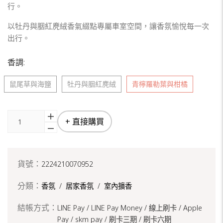
行。
以牡丹與胭紅麂絨香氣綴點專屬車室空間，讓香氛愉悅每一次
出行。
香調:
鼠尾草與海鹽
牡丹與胭紅麂絨
青檸羅勒葉與柑橘
+ 直接購買
貨號：
2224210070952
分類：
香氛
/
居家香氛
/
室內擴香
結帳方式：
LINE Pay / LINE Pay Money /
線上刷卡 / Apple
Pay /
skm pay /
刷卡三期 /
刷卡六期