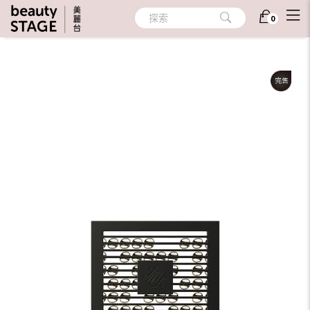
首頁
/
香氛
/
居家香氛
/
室內擴香
探索
0