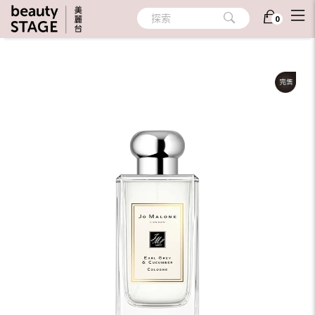
首頁
/
香氛
/
個人香氛
/
隨身香氛
探索
0