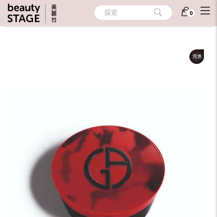
首頁
/
彩妝
/
彩妝工具
/
粉盒/蕊盒
探索
0