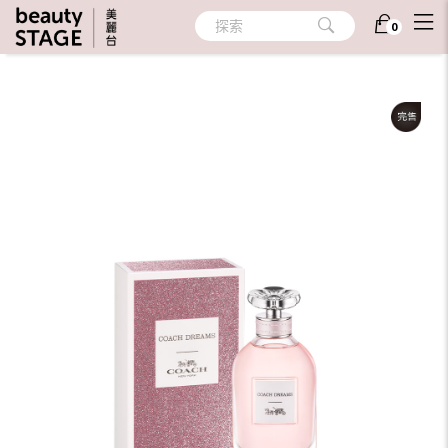
首頁
/
香氛
/
個人香氛
/
隨身香氛
探索
0