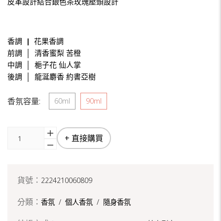
皮革設計結合銀色茶玫瑰壓頭設計
香調
|
花果香調
前調 │ 清香蜜梨 苦橙
中調 │ 梔子花 仙人掌
後調 │ 龍涎麝香 約書亞樹
香氛容量:
60ml
90ml
+ 直接購買
貨號：
2224210060809
分類：
香氛
/
個人香氛
/
隨身香氛