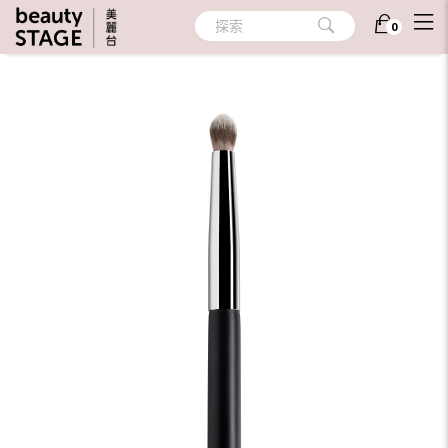
首頁
/
彩妝
/
彩妝工具
/
刷具/眉夾/睫毛夾
探索
0