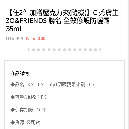
【任2件加贈壓克力夾(隨機)】C 秀膚生
ZO&FRIENDS 聯名 全效修護防曬霜
35mL
NT$
320
NT$
499
商品詳情
◆品名 : KAIBEAUTY 訂製眼窩暈染刷 E05
◆容量/規格: 1 PC
◆保存期限: 10年
◆貨源: 公司貨