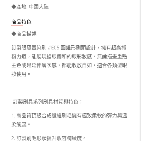
◆產地: 中國大陸
商品特色
◆商品描述:
訂製眼窩暈染刷 #E05 圓錐形刷頭設計，擁有超高抓
粉力道，能展現搶眼飽和的眼彩妝感，無論描畫重點
主色或是延伸層次感，都能收放自如，適合各類型眼
妝使用。
-訂製刷具系列刷具材質與特色：
1. 高品質頂級合成纖維刷毛擁有極致柔軟的彈力與溫
柔觸感。
2. 訂製刷毛形狀提升妝容精緻度。