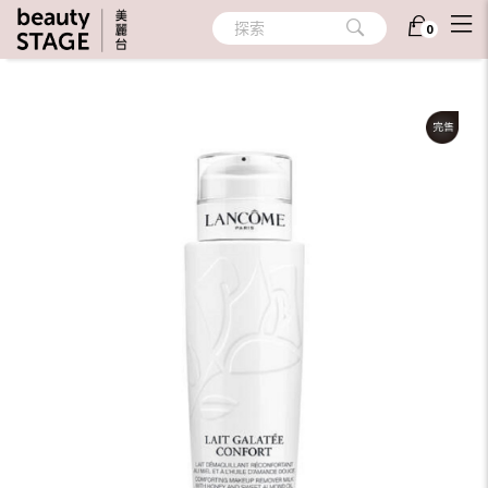
首頁
/
護膚
/
卸妝
/
卸妝乳/霜/膠/卸妝棉片/卸妝巾
探索
0