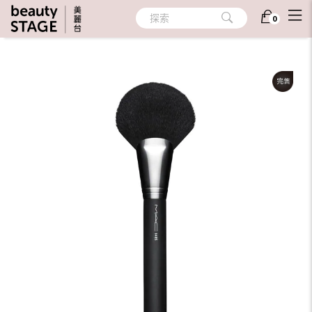
首頁
/
彩妝
/
彩妝工具
/
刷具/眉夾/睫毛夾
探索
0