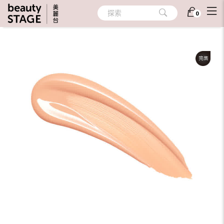
首頁
/
彩妝
/
臉部彩妝
/
粉底 (液/餅/條/霜/粉盒)
探索
0