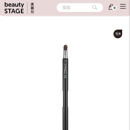
首頁
/
彩妝
/
彩妝工具
/
刷具/眉夾/睫毛夾
探索
0