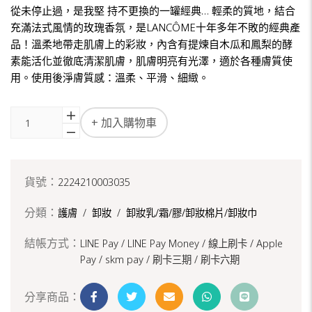
從未停止過，是我堅 持不更換的一罐經典… 輕柔的質地，結合
充滿法式風情的玫瑰香氛，是LANCÔME十年多年不敗的經典產
品！溫柔地帶走肌膚上的彩妝，內含有提煉自木瓜和鳳梨的酵
素能活化並徹底清潔肌膚，肌膚明亮有光澤，適於各種膚質使
用。使用後淨膚質感：溫柔、平滑、細緻。
+ 加入購物車
貨號：
2224210003035
分類：
護膚
/
卸妝
/
卸妝乳/霜/膠/卸妝棉片/卸妝巾
結帳方式：
LINE Pay / LINE Pay Money /
線上刷卡 / Apple
Pay /
skm pay /
刷卡三期 /
刷卡六期
分享商品：