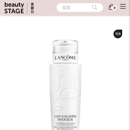
首頁
/
護膚
/
卸妝
/
卸妝乳/霜/膠/卸妝棉片/卸妝巾
探索
0